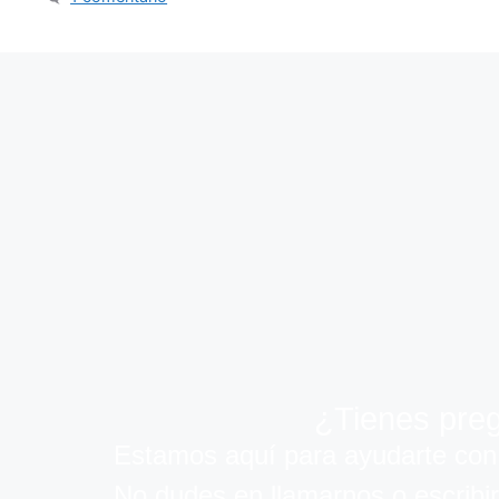
¿Tienes preg
Estamos aquí para ayudarte con 
No dudes en llamarnos o escribi